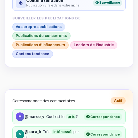
Contenu tendance
Surveillance
Publication virale dans votre niche
SURVEILLER LES PUBLICATIONS DE
Vos propres publications
Publications de concurrents
Publications d'influenceurs
Leaders de l'industrie
Contenu tendance
Correspondance des commentaires
Actif
@marco_v
Quel est le
prix
?
M
Correspondance
@sara_k
Très
intéressé
par
S
Correspondance
ça !